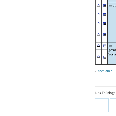
Im Ju
Im
gesa
Vorj
▴
nach oben
Das Thüringer