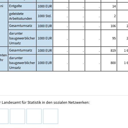
ni
Entgelte
1000 EUR
.
.
.
14
geleistete
1000 Std.
.
.
.
2
Arbeitsstunden
Gesamtumsatz
1000 EUR
.
.
.
106
darunter
baugewerblicher
1000 EUR
.
.
.
95
Umsatz
Gesamtumsatz
1000 EUR
.
.
.
819
1 
mten
darunter
ahr
baugewerblicher
1000 EUR
.
.
.
800
1 
Umsatz
 Landesamt für Statistik in den sozialen Netzwerken: