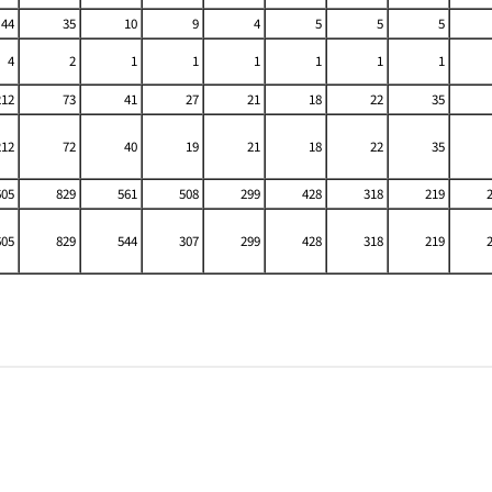
44
35
10
9
4
5
5
5
4
2
1
1
1
1
1
1
212
73
41
27
21
18
22
35
212
72
40
19
21
18
22
35
605
829
561
508
299
428
318
219
605
829
544
307
299
428
318
219