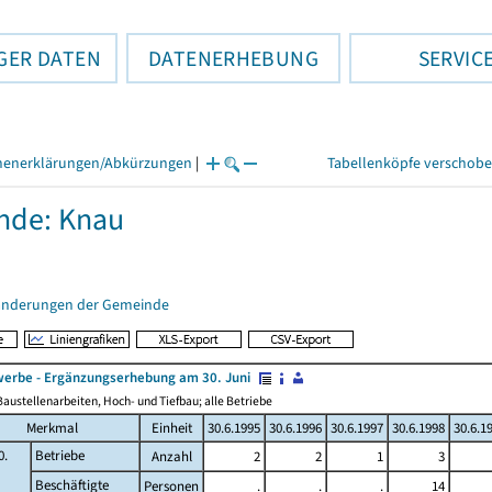
GER DATEN
DATENERHEBUNG
SERVIC
henerklärungen/Abkürzungen
|
Tabellenköpfe verschob
nde: Knau
änderungen der Gemeinde
erbe - Ergänzungserhebung am 30. Juni
austellenarbeiten, Hoch- und Tiefbau; alle Betriebe
Merkmal
Einheit
30.6.1995
30.6.1996
30.6.1997
30.6.1998
30.6.1
0.
Betriebe
Anzahl
2
2
1
3
Beschäftigte
Personen
.
.
.
14