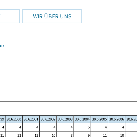
E
WIR ÜBER UNS
en?
999
30.6.2000
30.6.2001
30.6.2002
30.6.2003
30.6.2004
30.6.2005
30.6.2006
30.6.2
4
4
4
4
4
5
4
4
31
23
12
10
8
9
11
10