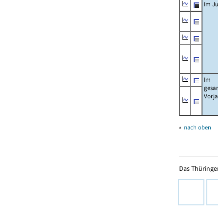
Im Ju
Im
gesa
Vorj
▴
nach oben
Das Thüringer