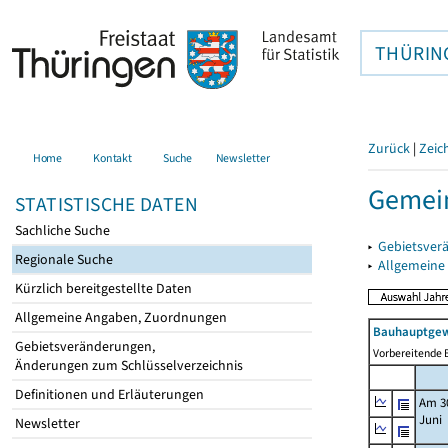
THÜRIN
Zurück
|
Zeic
Home
Kontakt
Suche
Newsletter
Gemein
STATISTISCHE DATEN
Sachliche Suche
▸
Gebietsver
Regionale Suche
▸
Allgemeine
Kürzlich bereitgestellte Daten
Allgemeine Angaben, Zuordnungen
Bauhauptgew
Gebietsveränderungen,
Vorbereitende B
Änderungen zum Schlüsselverzeichnis
Definitionen und Erläuterungen
Am 3
Juni
Newsletter