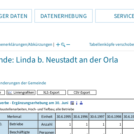
GER DATEN
DATENERHEBUNG
SERVIC
henerklärungen/Abkürzungen
|
Tabellenköpfe verschob
de: Linda b. Neustadt an der Orla
änderungen der Gemeinde
erbe - Ergänzungserhebung am 30. Juni
austellenarbeiten, Hoch- und Tiefbau; alle Betriebe
Merkmal
Einheit
30.6.1995
30.6.1996
30.6.1997
30.6.1998
30.6.1
0.
Betriebe
Anzahl
1
1
1
1
Beschäftigte
Personen
.
.
.
.