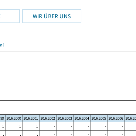
E
WIR ÜBER UNS
en?
999
30.6.2000
30.6.2001
30.6.2002
30.6.2003
30.6.2004
30.6.2005
30.6.2006
30.6.2
1
1
1
-
-
-
-
-
.
.
.
-
-
-
-
-