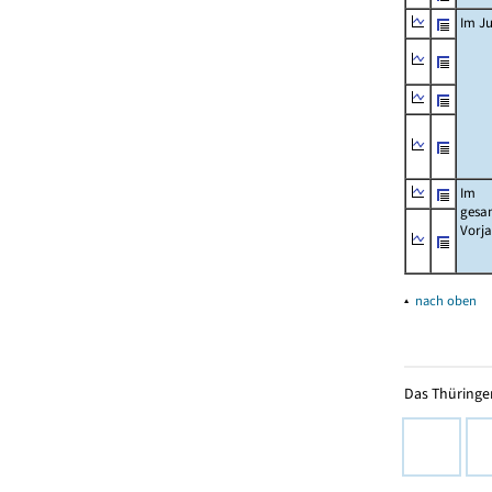
Im Ju
Im
gesa
Vorj
▴
nach oben
Das Thüringer