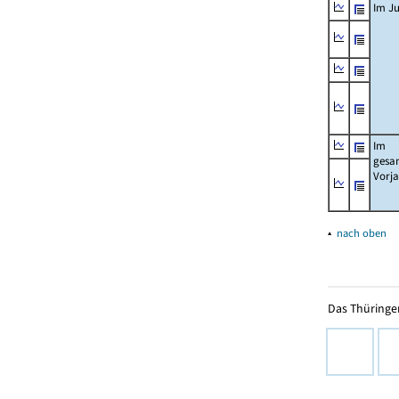
Im Ju
Im
gesa
Vorj
▴
nach oben
Das Thüringer