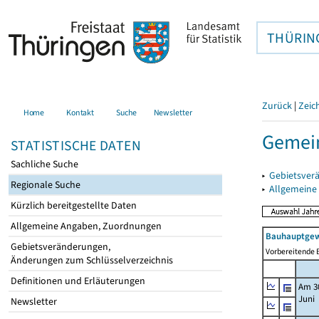
THÜRIN
Zurück
|
Zeic
Home
Kontakt
Suche
Newsletter
Gemei
STATISTISCHE DATEN
Sachliche Suche
▸
Gebietsver
Regionale Suche
▸
Allgemeine
Kürzlich bereitgestellte Daten
Allgemeine Angaben, Zuordnungen
Bauhauptgew
Gebietsveränderungen,
Vorbereitende B
Änderungen zum Schlüsselverzeichnis
Definitionen und Erläuterungen
Am 3
Juni
Newsletter