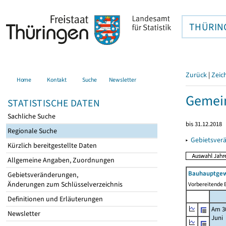
THÜRIN
Zurück
|
Zeic
Home
Kontakt
Suche
Newsletter
Gemein
STATISTISCHE DATEN
Sachliche Suche
bis 31.12.2018
Regionale Suche
▸
Gebietsver
Kürzlich bereitgestellte Daten
Allgemeine Angaben, Zuordnungen
Bauhauptgew
Gebietsveränderungen,
Änderungen zum Schlüsselverzeichnis
Vorbereitende B
Definitionen und Erläuterungen
Am 3
Newsletter
Juni