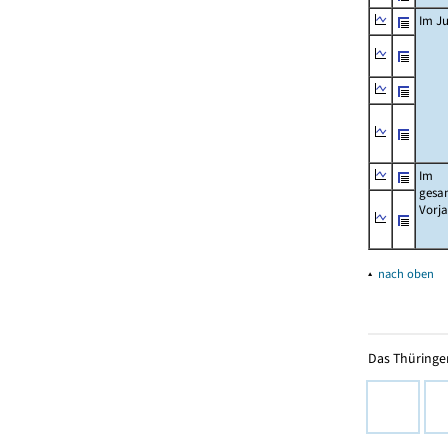
Im Ju
Im
gesa
Vorj
▴
nach oben
Das Thüringer