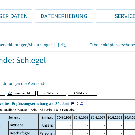
GER DATEN
DATENERHEBUNG
SERVIC
henerklärungen/Abkürzungen
|
Tabellenköpfe verschob
de: Schlegel
änderungen der Gemeinde
erbe - Ergänzungserhebung am 30. Juni
austellenarbeiten, Hoch- und Tiefbau; alle Betriebe
Merkmal
Einheit
30.6.1995
30.6.1996
30.6.1997
30.6.1998
30.6.1
0.
Betriebe
Anzahl
-
-
-
-
Beschäftigte
Personen
-
-
-
-