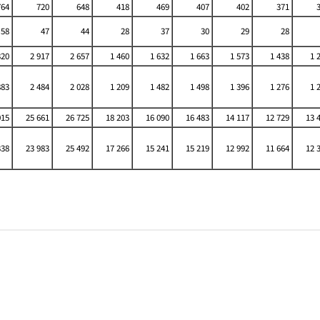
764
720
648
418
469
407
402
371
58
47
44
28
37
30
29
28
320
2 917
2 657
1 460
1 632
1 663
1 573
1 438
1 
883
2 484
2 028
1 209
1 482
1 498
1 396
1 276
1 
015
25 661
26 725
18 203
16 090
16 483
14 117
12 729
13 
338
23 983
25 492
17 266
15 241
15 219
12 992
11 664
12 