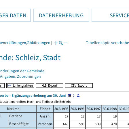
GER DATEN
DATENERHEBUNG
SERVIC
henerklärungen/Abkürzungen
|
Tabellenköpfe verschob
de: Schleiz, Stadt
änderungen der Gemeinde
 Angaben, Zuordnungen
erbe - Ergänzungserhebung am 30. Juni
austellenarbeiten, Hoch- und Tiefbau; alle Betriebe
Merkmal
Einheit
30.6.1995
30.6.1996
30.6.1997
30.6.1998
30.6.1
0.
Betriebe
Anzahl
17
18
17
19
Beschäftigte
Personen
648
598
539
470