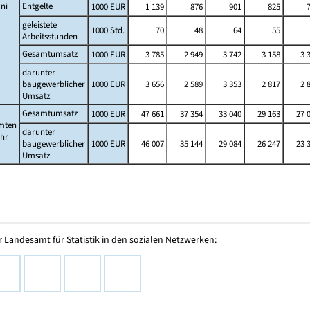
ni
Entgelte
1000 EUR
1 139
876
901
825
geleistete
1000 Std.
70
48
64
55
Arbeitsstunden
Gesamtumsatz
1000 EUR
3 785
2 949
3 742
3 158
3 
darunter
baugewerblicher
1000 EUR
3 656
2 589
3 353
2 817
2 
Umsatz
Gesamtumsatz
1000 EUR
47 661
37 354
33 040
29 163
27 
mten
darunter
ahr
baugewerblicher
1000 EUR
46 007
35 144
29 084
26 247
23 
Umsatz
 Landesamt für Statistik in den sozialen Netzwerken: