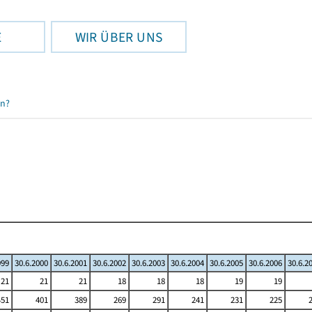
E
WIR ÜBER UNS
en?
999
30.6.2000
30.6.2001
30.6.2002
30.6.2003
30.6.2004
30.6.2005
30.6.2006
30.6.2
21
21
21
18
18
18
19
19
451
401
389
269
291
241
231
225