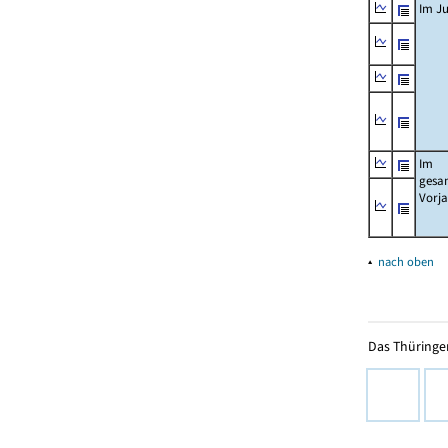
Im Ju
Im
gesa
Vorj
▴
nach oben
Das Thüringer