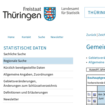
THÜRIN
Zurück
|
Zeic
Home
Kontakt
Suche
Newsletter
Gemei
STATISTISCHE DATEN
Sachliche Suche
▸
Gebietsver
Regionale Suche
▸
Allgemeine
Kürzlich bereitgestellte Daten
Allgemeine Angaben, Zuordnungen
Bauhauptgew
Gebietsveränderungen,
Vorbereitende B
Änderungen zum Schlüsselverzeichnis
Definitionen und Erläuterungen
Am 3
Juni
Newsletter