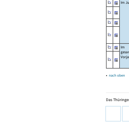
Im Ju
Im
gesa
Vorj
▴
nach oben
Das Thüringer