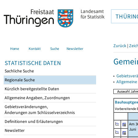
THÜRIN
Zurück
|
Zeic
Home
Kontakt
Suche
Newsletter
Gemein
STATISTISCHE DATEN
Sachliche Suche
▸
Gebietsver
Regionale Suche
▸
Allgemeine
Kürzlich bereitgestellte Daten
Allgemeine Angaben, Zuordnungen
Bauhauptgew
Gebietsveränderungen,
Vorbereitende B
Änderungen zum Schlüsselverzeichnis
Definitionen und Erläuterungen
Am 3
Juni
Newsletter