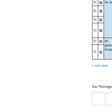
Im Ju
Im
gesa
Vorj
▴
nach oben
Das Thüringer