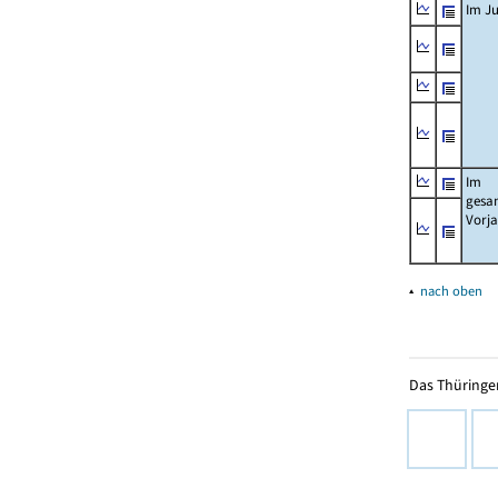
Im Ju
Im
gesa
Vorj
▴
nach oben
Das Thüringer