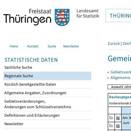
THÜRIN
Zurück
|
Zeic
Home
Kontakt
Suche
Newsletter
Gemein
STATISTISCHE DATEN
Sachliche Suche
▸
Gebietsver
Regionale Suche
▸
Allgemeine
Kürzlich bereitgestellte Daten
Allgemeine Angaben, Zuordnungen
Bauhauptgew
Gebietsveränderungen,
Vorbereitende B
Änderungen zum Schlüsselverzeichnis
Definitionen und Erläuterungen
Am 3
Juni
Newsletter