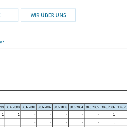
E
WIR ÜBER UNS
en?
999
30.6.2000
30.6.2001
30.6.2002
30.6.2003
30.6.2004
30.6.2005
30.6.2006
30.6.2
1
1
-
-
-
-
-
1
.
.
-
-
-
-
-
.