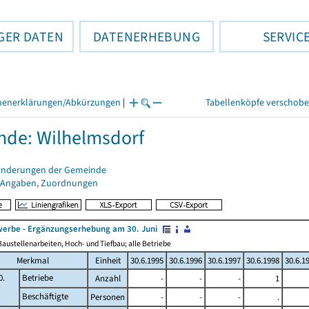
GER DATEN
DATENERHEBUNG
SERVIC
henerklärungen/Abkürzungen
|
Tabellenköpfe verschob
de: Wilhelmsdorf
änderungen der Gemeinde
 Angaben, Zuordnungen
erbe - Ergänzungserhebung am 30. Juni
austellenarbeiten, Hoch- und Tiefbau; alle Betriebe
Merkmal
Einheit
30.6.1995
30.6.1996
30.6.1997
30.6.1998
30.6.1
0.
Betriebe
Anzahl
-
-
-
1
Beschäftigte
Personen
-
-
-
.