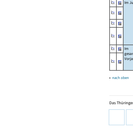
Im Ju
Im
gesa
Vorj
▴
nach oben
Das Thüringer