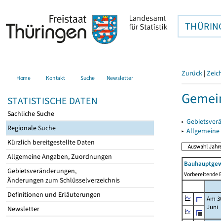
THÜRIN
Zurück
|
Zeic
Home
Kontakt
Suche
Newsletter
Gemein
STATISTISCHE DATEN
Sachliche Suche
▸
Gebietsver
Regionale Suche
▸
Allgemeine
Kürzlich bereitgestellte Daten
Allgemeine Angaben, Zuordnungen
Bauhauptgew
Gebietsveränderungen,
Vorbereitende B
Änderungen zum Schlüsselverzeichnis
Definitionen und Erläuterungen
Am 3
Juni
Newsletter