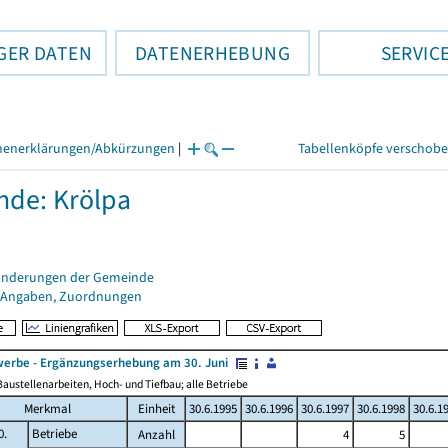
GER DATEN
DATENERHEBUNG
SERVIC
henerklärungen/Abkürzungen
|
Tabellenköpfe verschob
de: Krölpa
änderungen der Gemeinde
 Angaben, Zuordnungen
erbe - Ergänzungserhebung am 30. Juni
austellenarbeiten, Hoch- und Tiefbau; alle Betriebe
Merkmal
Einheit
30.6.1995
30.6.1996
30.6.1997
30.6.1998
30.6.1
0.
Betriebe
Anzahl
4
5