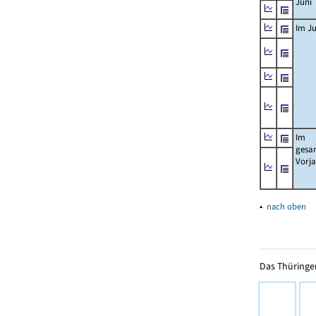
Juni
Im Ju
Im
gesa
Vorj
▴
nach oben
Das Thüringer