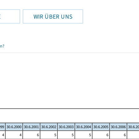
E
WIR ÜBER UNS
en?
999
30.6.2000
30.6.2001
30.6.2002
30.6.2003
30.6.2004
30.6.2005
30.6.2006
30.6.2
4
4
6
5
5
5
6
6