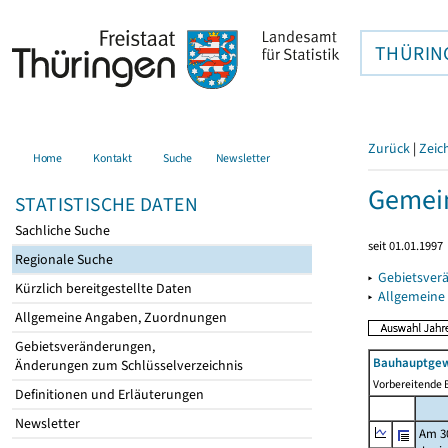
THÜRIN
Zurück
|
Zeic
Home
Kontakt
Suche
Newsletter
Gemein
STATISTISCHE DATEN
Sachliche Suche
seit 01.01.1997
Regionale Suche
▸
Gebietsver
Kürzlich bereitgestellte Daten
▸
Allgemeine
Allgemeine Angaben, Zuordnungen
Gebietsveränderungen,
Bauhauptgew
Änderungen zum Schlüsselverzeichnis
Vorbereitende B
Definitionen und Erläuterungen
Newsletter
Am 3