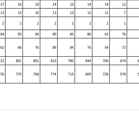
17
16
18
14
15
14
14
12
13
15
16
13
13
12
11
7
2
2
2
2
2
2
2
1
64
95
84
89
85
86
62
76
62
66
76
89
84
76
54
73
722
801
891
810
780
844
760
674
676
770
768
774
715
809
728
578