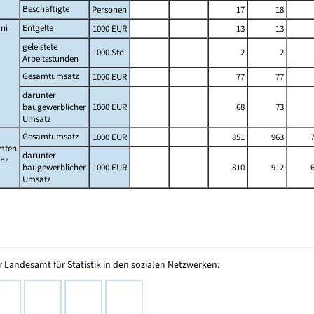
Beschäftigte
Personen
17
18
ni
Entgelte
1000 EUR
13
13
geleistete
1000 Std.
2
2
Arbeitsstunden
Gesamtumsatz
1000 EUR
77
77
darunter
baugewerblicher
1000 EUR
68
73
Umsatz
Gesamtumsatz
1000 EUR
851
963
mten
darunter
ahr
baugewerblicher
1000 EUR
810
912
Umsatz
 Landesamt für Statistik in den sozialen Netzwerken: