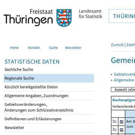
THÜRIN
Zurück
|
Zeic
Home
Kontakt
Suche
Newsletter
Gemein
STATISTISCHE DATEN
Sachliche Suche
▸
Gebietsver
Regionale Suche
▸
Allgemeine
Kürzlich bereitgestellte Daten
Allgemeine Angaben, Zuordnungen
Bauhauptgew
Gebietsveränderungen,
Vorbereitende B
Änderungen zum Schlüsselverzeichnis
Definitionen und Erläuterungen
Am 3
Juni
Newsletter