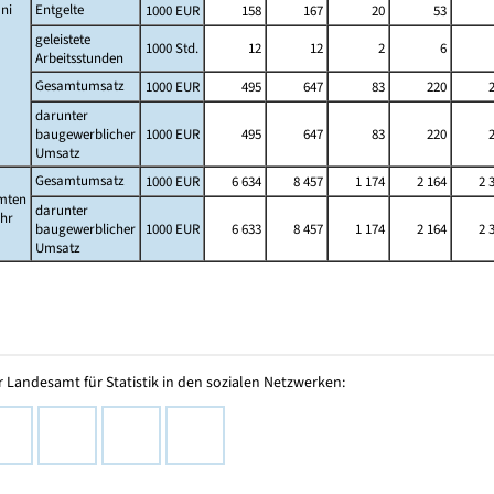
ni
Entgelte
1000 EUR
158
167
20
53
geleistete
1000 Std.
12
12
2
6
Arbeitsstunden
Gesamtumsatz
1000 EUR
495
647
83
220
darunter
baugewerblicher
1000 EUR
495
647
83
220
Umsatz
Gesamtumsatz
1000 EUR
6 634
8 457
1 174
2 164
2 
mten
darunter
ahr
baugewerblicher
1000 EUR
6 633
8 457
1 174
2 164
2 
Umsatz
 Landesamt für Statistik in den sozialen Netzwerken: