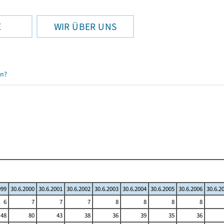
E
WIR ÜBER UNS
en?
999
30.6.2000
30.6.2001
30.6.2002
30.6.2003
30.6.2004
30.6.2005
30.6.2006
30.6.2
6
7
7
7
8
8
8
8
48
80
43
38
36
39
35
36