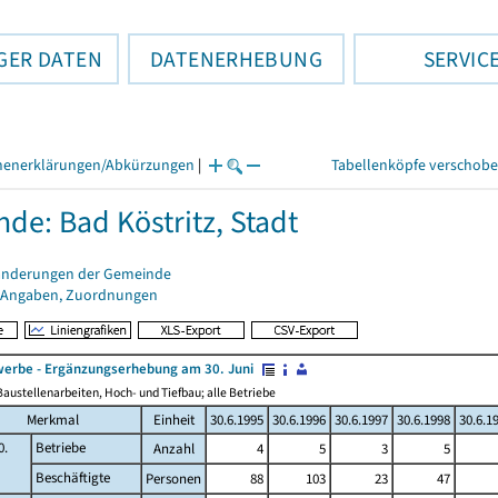
GER DATEN
DATENERHEBUNG
SERVIC
henerklärungen/Abkürzungen
|
Tabellenköpfe verschob
de: Bad Köstritz, Stadt
änderungen der Gemeinde
 Angaben, Zuordnungen
erbe - Ergänzungserhebung am 30. Juni
austellenarbeiten, Hoch- und Tiefbau; alle Betriebe
Merkmal
Einheit
30.6.1995
30.6.1996
30.6.1997
30.6.1998
30.6.1
0.
Betriebe
Anzahl
4
5
3
5
Beschäftigte
Personen
88
103
23
47