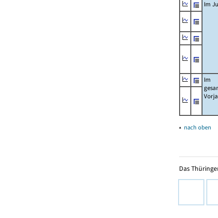
Im Ju
Im
gesa
Vorj
▴
nach oben
Das Thüringer