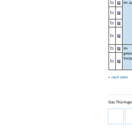
Im Ju
Im
gesa
Vorj
▴
nach oben
Das Thüringer