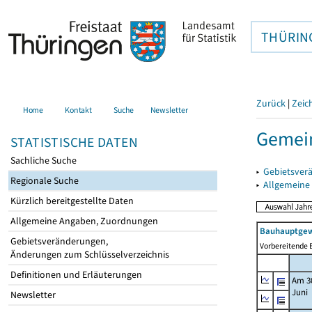
THÜRIN
Zurück
|
Zeic
Home
Kontakt
Suche
Newsletter
Gemei
STATISTISCHE DATEN
Sachliche Suche
▸
Gebietsver
Regionale Suche
▸
Allgemeine
Kürzlich bereitgestellte Daten
Allgemeine Angaben, Zuordnungen
Bauhauptgew
Gebietsveränderungen,
Vorbereitende B
Änderungen zum Schlüsselverzeichnis
Definitionen und Erläuterungen
Am 3
Juni
Newsletter