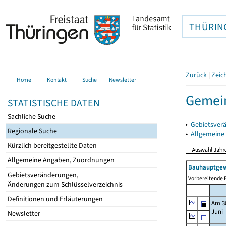
THÜRIN
Zurück
|
Zeic
Home
Kontakt
Suche
Newsletter
Gemei
STATISTISCHE DATEN
Sachliche Suche
▸
Gebietsver
Regionale Suche
▸
Allgemeine
Kürzlich bereitgestellte Daten
Allgemeine Angaben, Zuordnungen
Bauhauptgew
Gebietsveränderungen,
Vorbereitende B
Änderungen zum Schlüsselverzeichnis
Definitionen und Erläuterungen
Am 3
Juni
Newsletter