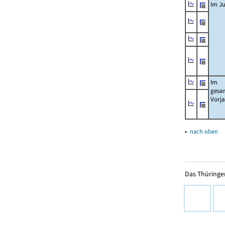
Im Ju
Im
gesa
Vorj
▴
nach oben
Das Thüringer