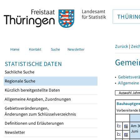
THÜRIN
Zurück
|
Zeic
Home
Kontakt
Suche
Newsletter
Gemein
STATISTISCHE DATEN
Sachliche Suche
▸
Gebietsver
Regionale Suche
▸
Allgemeine
Kürzlich bereitgestellte Daten
Allgemeine Angaben, Zuordnungen
Bauhauptgew
Gebietsveränderungen,
Vorbereitende B
Änderungen zum Schlüsselverzeichnis
Definitionen und Erläuterungen
Am 3
Juni
Newsletter