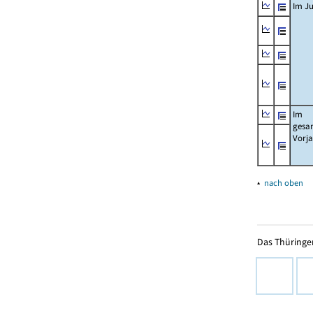
Im Ju
Im
gesa
Vorj
▴
nach oben
Das Thüringer