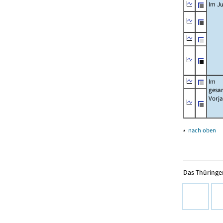
Im Ju
Im
gesa
Vorj
▴
nach oben
Das Thüringer