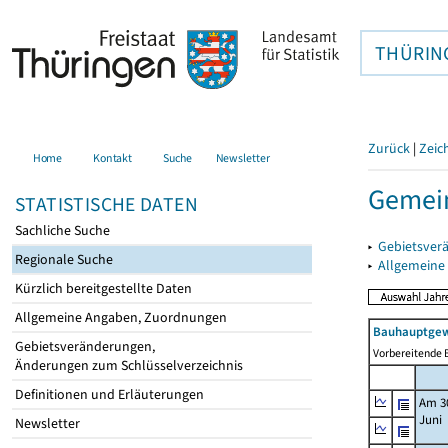
THÜRIN
Zurück
|
Zeic
Home
Kontakt
Suche
Newsletter
Gemein
STATISTISCHE DATEN
Sachliche Suche
▸
Gebietsver
Regionale Suche
▸
Allgemeine
Kürzlich bereitgestellte Daten
Allgemeine Angaben, Zuordnungen
Bauhauptgew
Gebietsveränderungen,
Vorbereitende B
Änderungen zum Schlüsselverzeichnis
Definitionen und Erläuterungen
Am 3
Juni
Newsletter