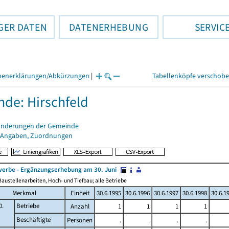
GER DATEN
DATENERHEBUNG
SERVIC
henerklärungen/Abkürzungen
|
Tabellenköpfe verschob
de: Hirschfeld
änderungen der Gemeinde
 Angaben, Zuordnungen
erbe - Ergänzungserhebung am 30. Juni
austellenarbeiten, Hoch- und Tiefbau; alle Betriebe
Merkmal
Einheit
30.6.1995
30.6.1996
30.6.1997
30.6.1998
30.6.1
0.
Betriebe
Anzahl
1
1
1
1
Beschäftigte
Personen
.
.
.
.