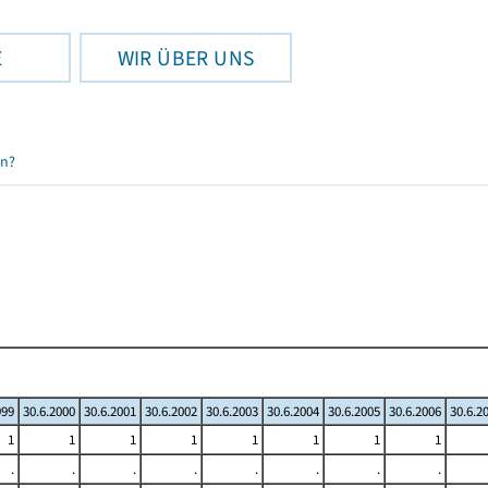
E
WIR ÜBER UNS
en?
999
30.6.2000
30.6.2001
30.6.2002
30.6.2003
30.6.2004
30.6.2005
30.6.2006
30.6.2
1
1
1
1
1
1
1
1
.
.
.
.
.
.
.
.