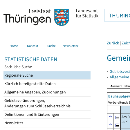
THÜRIN
Zurück
|
Zeic
Home
Kontakt
Suche
Newsletter
Gemei
STATISTISCHE DATEN
Sachliche Suche
▸
Gebietsver
Regionale Suche
▸
Allgemeine
Kürzlich bereitgestellte Daten
Allgemeine Angaben, Zuordnungen
Bauhauptgew
Gebietsveränderungen,
Vorbereitende B
Änderungen zum Schlüsselverzeichnis
Definitionen und Erläuterungen
Am 3
Juni
Newsletter