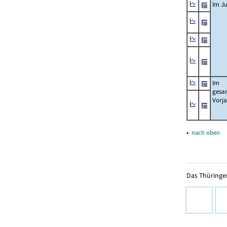
Im Ju
Im
gesa
Vorj
▴
nach oben
Das Thüringer