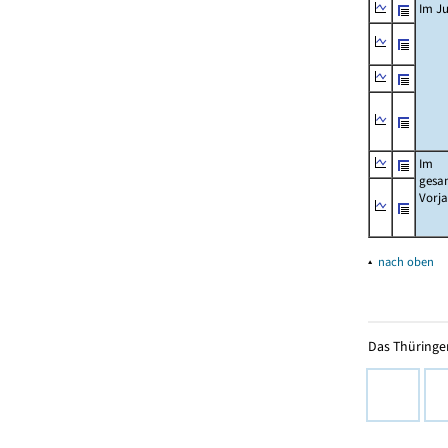
Im Ju
Im
gesa
Vorj
▴
nach oben
Das Thüringer