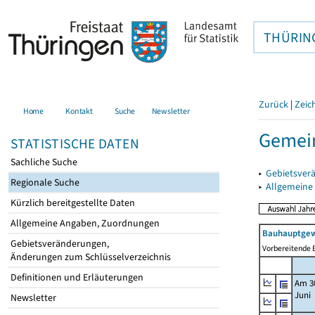
THÜRIN
Zurück
|
Zeic
Home
Kontakt
Suche
Newsletter
Gemein
STATISTISCHE DATEN
Sachliche Suche
▸
Gebietsver
Regionale Suche
▸
Allgemeine
Kürzlich bereitgestellte Daten
Allgemeine Angaben, Zuordnungen
Bauhauptgew
Gebietsveränderungen,
Vorbereitende B
Änderungen zum Schlüsselverzeichnis
Definitionen und Erläuterungen
Am 3
Juni
Newsletter