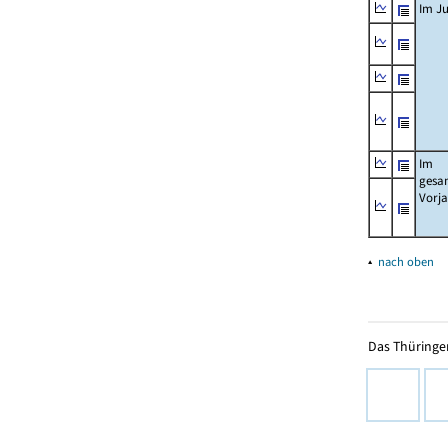
Im Ju
Im
gesa
Vorj
▴
nach oben
Das Thüringer