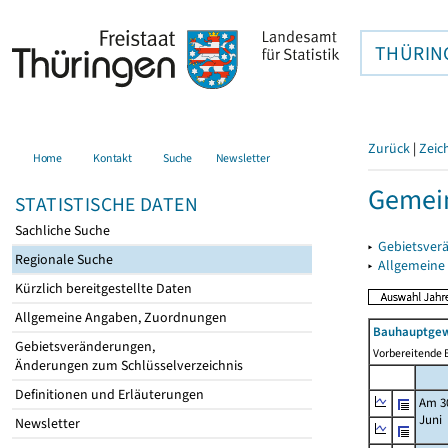
THÜRIN
Zurück
|
Zeic
Home
Kontakt
Suche
Newsletter
Gemein
STATISTISCHE DATEN
Sachliche Suche
▸
Gebietsver
Regionale Suche
▸
Allgemeine
Kürzlich bereitgestellte Daten
Allgemeine Angaben, Zuordnungen
Bauhauptgew
Gebietsveränderungen,
Vorbereitende B
Änderungen zum Schlüsselverzeichnis
Definitionen und Erläuterungen
Am 3
Juni
Newsletter