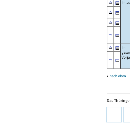
Im Ju
Im
gesa
Vorj
▴
nach oben
Das Thüringer