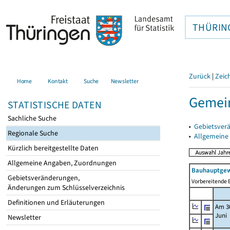
THÜRIN
Zurück
|
Zeic
Home
Kontakt
Suche
Newsletter
Gemein
STATISTISCHE DATEN
Sachliche Suche
▸
Gebietsver
Regionale Suche
▸
Allgemeine
Kürzlich bereitgestellte Daten
Allgemeine Angaben, Zuordnungen
Bauhauptgew
Gebietsveränderungen,
Vorbereitende B
Änderungen zum Schlüsselverzeichnis
Definitionen und Erläuterungen
Am 3
Juni
Newsletter