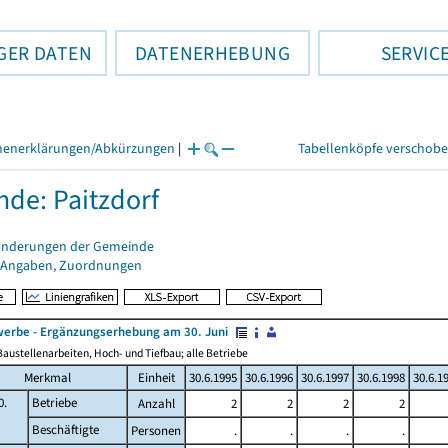
GER DATEN
DATENERHEBUNG
SERVIC
henerklärungen/Abkürzungen
|
Tabellenköpfe verschob
de: Paitzdorf
änderungen der Gemeinde
 Angaben, Zuordnungen
erbe - Ergänzungserhebung am 30. Juni
austellenarbeiten, Hoch- und Tiefbau; alle Betriebe
Merkmal
Einheit
30.6.1995
30.6.1996
30.6.1997
30.6.1998
30.6.1
0.
Betriebe
Anzahl
2
2
2
2
Beschäftigte
Personen
.
.
.
.