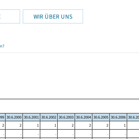
E
WIR ÜBER UNS
en?
999
30.6.2000
30.6.2001
30.6.2002
30.6.2003
30.6.2004
30.6.2005
30.6.2006
30.6.2
2
2
1
1
2
2
2
1
.
.
.
.
.
.
.
.