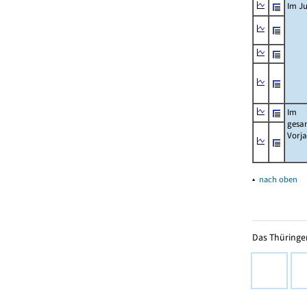
Im Ju
Im
gesa
Vorj
▴
nach oben
Das Thüringer