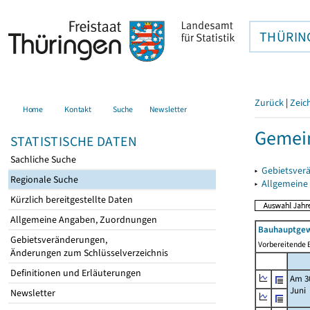
THÜRIN
Zurück
|
Zeic
Home
Kontakt
Suche
Newsletter
Gemein
STATISTISCHE DATEN
Sachliche Suche
▸
Gebietsver
Regionale Suche
▸
Allgemeine
Kürzlich bereitgestellte Daten
Allgemeine Angaben, Zuordnungen
Bauhauptgew
Gebietsveränderungen,
Vorbereitende B
Änderungen zum Schlüsselverzeichnis
Definitionen und Erläuterungen
Am 3
Juni
Newsletter