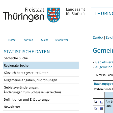
THÜRIN
Zurück
|
Zeic
Home
Kontakt
Suche
Newsletter
Gemei
STATISTISCHE DATEN
Sachliche Suche
▸
Gebietsver
Regionale Suche
▸
Allgemeine
Kürzlich bereitgestellte Daten
Allgemeine Angaben, Zuordnungen
Bauhauptgew
Gebietsveränderungen,
Vorbereitende B
Änderungen zum Schlüsselverzeichnis
Definitionen und Erläuterungen
Am 3
Juni
Newsletter