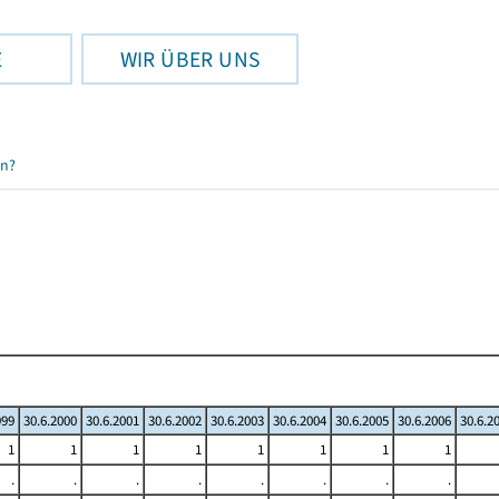
E
WIR ÜBER UNS
en?
999
30.6.2000
30.6.2001
30.6.2002
30.6.2003
30.6.2004
30.6.2005
30.6.2006
30.6.2
1
1
1
1
1
1
1
1
.
.
.
.
.
.
.
.