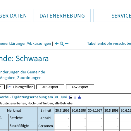
GER DATEN
DATENERHEBUNG
SERVIC
henerklärungen/Abkürzungen
|
Tabellenköpfe verschob
nde: Schwaara
änderungen der Gemeinde
 Angaben, Zuordnungen
erbe - Ergänzungserhebung am 30. Juni
austellenarbeiten, Hoch- und Tiefbau; alle Betriebe
Merkmal
Einheit
30.6.1995
30.6.1996
30.6.1997
30.6.1998
30.6.1
0.
Betriebe
Anzahl
-
-
-
-
Beschäftigte
Personen
-
-
-
-