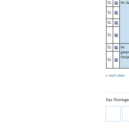
Im Ju
Im
gesa
Vorj
▴
nach oben
Das Thüringer