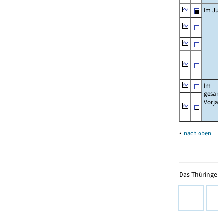
Im Ju
Im
gesa
Vorj
▴
nach oben
Das Thüringer