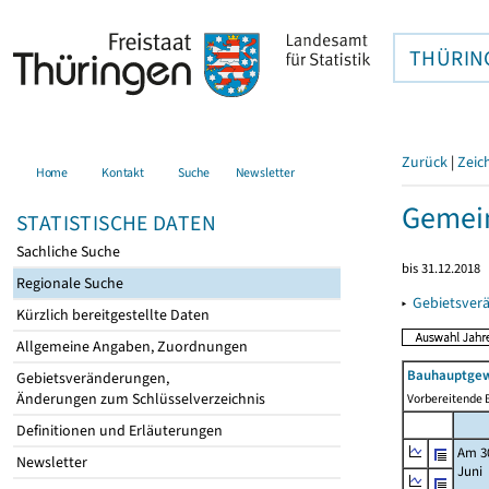
THÜRIN
Zurück
|
Zeic
Home
Kontakt
Suche
Newsletter
Gemei
STATISTISCHE DATEN
Sachliche Suche
bis 31.12.2018
Regionale Suche
▸
Gebietsver
Kürzlich bereitgestellte Daten
Allgemeine Angaben, Zuordnungen
Bauhauptgew
Gebietsveränderungen,
Änderungen zum Schlüsselverzeichnis
Vorbereitende B
Definitionen und Erläuterungen
Am 3
Newsletter
Juni