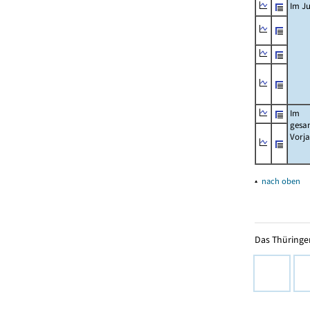
Im Ju
Im
gesa
Vorj
▴
nach oben
Das Thüringer