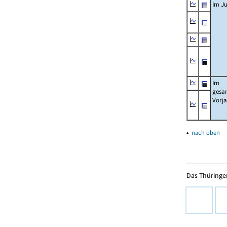
Im Ju
Im
gesa
Vorj
▴
nach oben
Das Thüringer