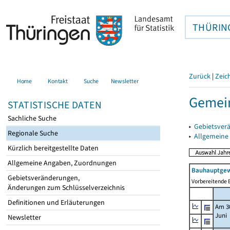
THÜRIN
Zurück
|
Zeic
Home
Kontakt
Suche
Newsletter
Gemei
STATISTISCHE DATEN
Sachliche Suche
▸
Gebietsver
Regionale Suche
▸
Allgemeine
Kürzlich bereitgestellte Daten
Allgemeine Angaben, Zuordnungen
Bauhauptgew
Gebietsveränderungen,
Vorbereitende B
Änderungen zum Schlüsselverzeichnis
Definitionen und Erläuterungen
Am 3
Juni
Newsletter