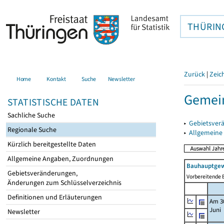
THÜRIN
Zurück
|
Zeic
Home
Kontakt
Suche
Newsletter
Gemei
STATISTISCHE DATEN
Sachliche Suche
▸
Gebietsver
Regionale Suche
▸
Allgemeine
Kürzlich bereitgestellte Daten
Allgemeine Angaben, Zuordnungen
Bauhauptgew
Gebietsveränderungen,
Vorbereitende B
Änderungen zum Schlüsselverzeichnis
Definitionen und Erläuterungen
Am 3
Juni
Newsletter