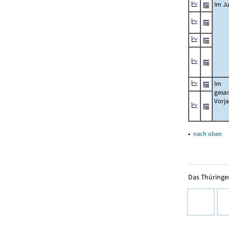
Im Ju
Im
gesa
Vorj
▴
nach oben
Das Thüringer