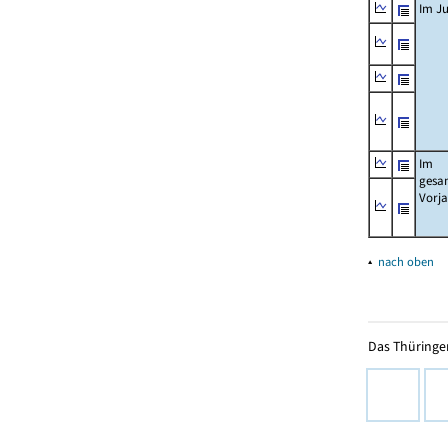
Im Ju
Im
gesa
Vorj
▴
nach oben
Das Thüringer