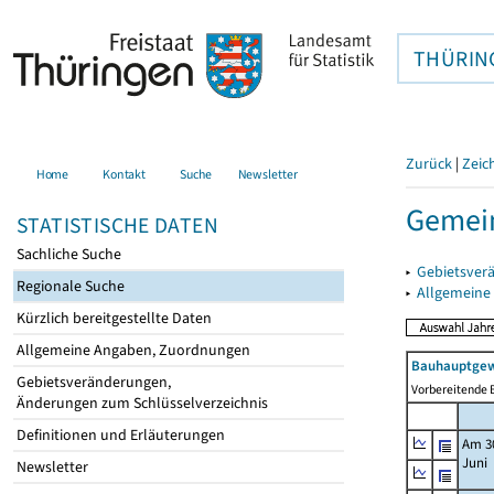
THÜRIN
Zurück
|
Zeic
Home
Kontakt
Suche
Newsletter
Gemein
STATISTISCHE DATEN
Sachliche Suche
▸
Gebietsver
Regionale Suche
▸
Allgemeine
Kürzlich bereitgestellte Daten
Allgemeine Angaben, Zuordnungen
Bauhauptgew
Gebietsveränderungen,
Vorbereitende B
Änderungen zum Schlüsselverzeichnis
Definitionen und Erläuterungen
Am 3
Juni
Newsletter