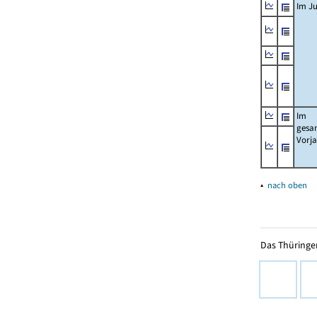
Im Ju
Im
gesa
Vorj
▴
nach oben
Das Thüringer