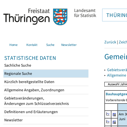
THÜRIN
Zurück
|
Zeic
Home
Kontakt
Suche
Newsletter
Gemei
STATISTISCHE DATEN
Sachliche Suche
▸
Gebietsver
Regionale Suche
▸
Allgemeine
Kürzlich bereitgestellte Daten
Allgemeine Angaben, Zuordnungen
Bauhauptgew
Gebietsveränderungen,
Vorbereitende B
Änderungen zum Schlüsselverzeichnis
Definitionen und Erläuterungen
Am 3
Juni
Newsletter