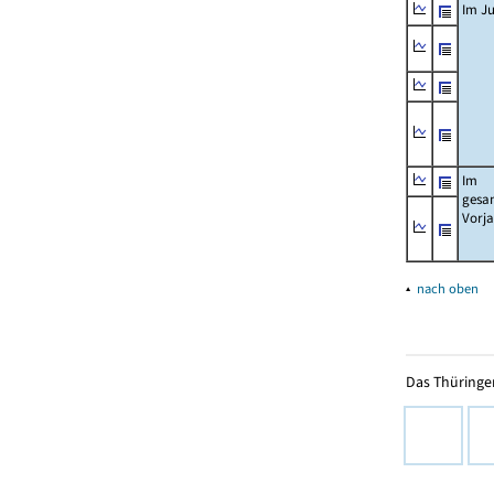
Im Ju
Im
gesa
Vorj
▴
nach oben
Das Thüringer