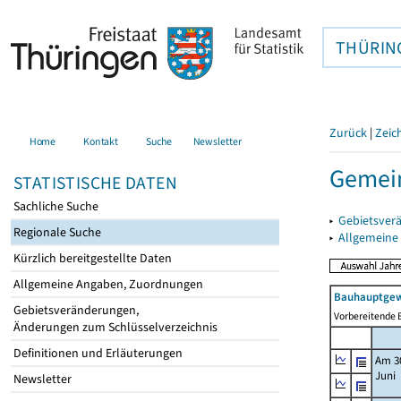
THÜRIN
Zurück
|
Zeic
Home
Kontakt
Suche
Newsletter
Gemein
STATISTISCHE DATEN
Sachliche Suche
▸
Gebietsver
Regionale Suche
▸
Allgemeine
Kürzlich bereitgestellte Daten
Allgemeine Angaben, Zuordnungen
Bauhauptgew
Gebietsveränderungen,
Vorbereitende B
Änderungen zum Schlüsselverzeichnis
Definitionen und Erläuterungen
Am 3
Juni
Newsletter