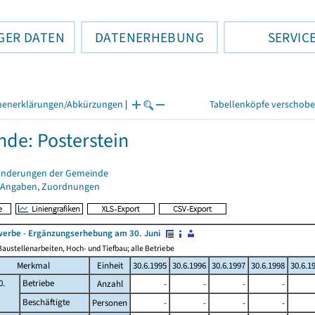
GER DATEN
DATENERHEBUNG
SERVIC
henerklärungen/Abkürzungen
|
Tabellenköpfe verschob
de: Posterstein
änderungen der Gemeinde
 Angaben, Zuordnungen
erbe - Ergänzungserhebung am 30. Juni
austellenarbeiten, Hoch- und Tiefbau; alle Betriebe
Merkmal
Einheit
30.6.1995
30.6.1996
30.6.1997
30.6.1998
30.6.1
0.
Betriebe
Anzahl
-
-
-
-
Beschäftigte
Personen
-
-
-
-