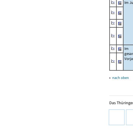
Im Ju
Im
gesa
Vorj
▴
nach oben
Das Thüringer