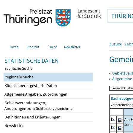
THÜRIN
Zurück
|
Zeic
Home
Kontakt
Suche
Newsletter
Gemein
STATISTISCHE DATEN
Sachliche Suche
▸
Gebietsver
Regionale Suche
▸
Allgemeine
Kürzlich bereitgestellte Daten
Allgemeine Angaben, Zuordnungen
Bauhauptgew
Gebietsveränderungen,
Vorbereitende B
Änderungen zum Schlüsselverzeichnis
Definitionen und Erläuterungen
Am 3
Juni
Newsletter