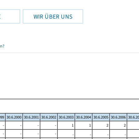
E
WIR ÜBER UNS
en?
999
30.6.2000
30.6.2001
30.6.2002
30.6.2003
30.6.2004
30.6.2005
30.6.2006
30.6.2
-
-
-
-
1
1
2
2
-
-
-
-
.
.
.
.