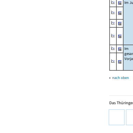
Im Ju
Im
gesa
Vorj
▴
nach oben
Das Thüringer