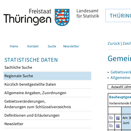
THÜRIN
Zurück
|
Zeic
Home
Kontakt
Suche
Newsletter
Gemei
STATISTISCHE DATEN
Sachliche Suche
▸
Gebietsver
Regionale Suche
▸
Allgemeine
Kürzlich bereitgestellte Daten
Allgemeine Angaben, Zuordnungen
Bauhauptgew
Gebietsveränderungen,
Vorbereitende B
Änderungen zum Schlüsselverzeichnis
Definitionen und Erläuterungen
Am 3
Juni
Newsletter