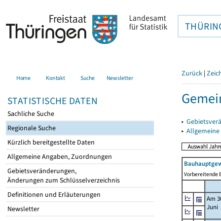
THÜRIN
Zurück
|
Zeic
Home
Kontakt
Suche
Newsletter
Gemein
STATISTISCHE DATEN
Sachliche Suche
▸
Gebietsver
Regionale Suche
▸
Allgemeine
Kürzlich bereitgestellte Daten
Allgemeine Angaben, Zuordnungen
Bauhauptgew
Gebietsveränderungen,
Vorbereitende B
Änderungen zum Schlüsselverzeichnis
Definitionen und Erläuterungen
Am 3
Juni
Newsletter