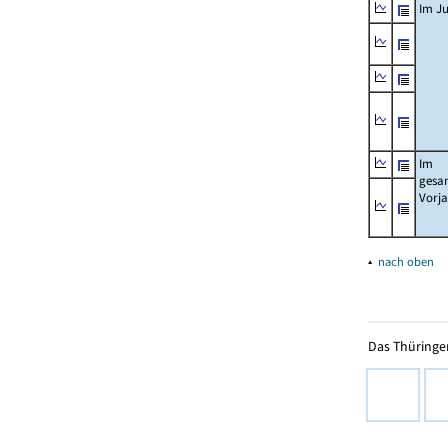
Im Ju
Im
gesa
Vorj
▴
nach oben
Das Thüringer