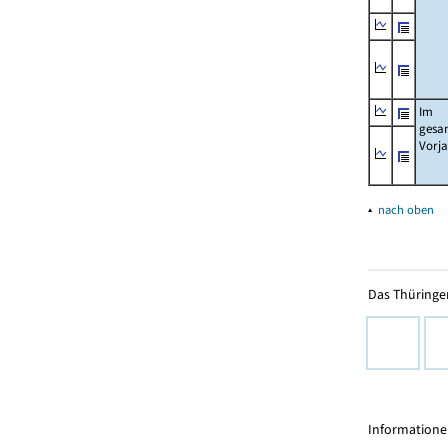
Im
gesa
Vorj
▴
nach oben
Das Thüringer
Informationen