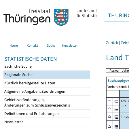
THÜRIN
Zurück
|
Zeic
Home
Kontakt
Suche
Newsletter
Land T
STATISTISCHE DATEN
Sachliche Suche
Regionale Suche
Bauhauptgew
Kürzlich bereitgestellte Daten
Vorbereitende B
Allgemeine Angaben, Zuordnungen
Gebietsveränderungen,
Am 3
Änderungen zum Schlüsselverzeichnis
Juni
Definitionen und Erläuterungen
Im Ju
Newsletter