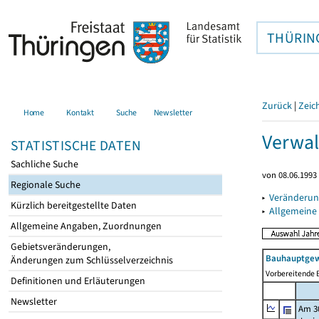
THÜRIN
Zurück
|
Zeic
Home
Kontakt
Suche
Newsletter
Verwal
STATISTISCHE DATEN
Sachliche Suche
von 08.06.1993 
Regionale Suche
▸
Veränderun
Kürzlich bereitgestellte Daten
▸
Allgemeine
Allgemeine Angaben, Zuordnungen
Gebietsveränderungen,
Bauhauptgew
Änderungen zum Schlüsselverzeichnis
Vorbereitende B
Definitionen und Erläuterungen
Newsletter
Am 3