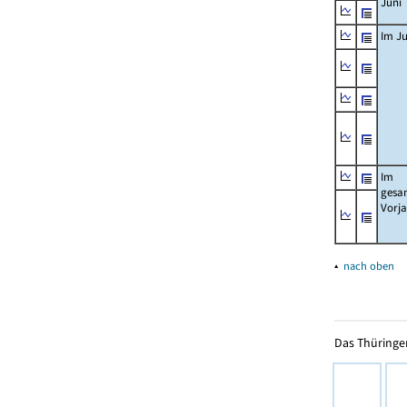
Juni
Im Ju
Im
gesa
Vorj
▴
nach oben
Das Thüringer