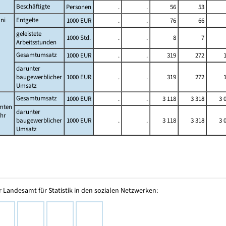
Beschäftigte
Personen
.
.
56
53
ni
Entgelte
1000 EUR
.
.
76
66
geleistete
1000 Std.
.
.
8
7
Arbeitsstunden
Gesamtumsatz
1000 EUR
.
.
319
272
darunter
baugewerblicher
1000 EUR
.
.
319
272
Umsatz
Gesamtumsatz
1000 EUR
.
.
3 118
3 318
3 
mten
darunter
ahr
baugewerblicher
1000 EUR
.
.
3 118
3 318
3 
Umsatz
 Landesamt für Statistik in den sozialen Netzwerken: