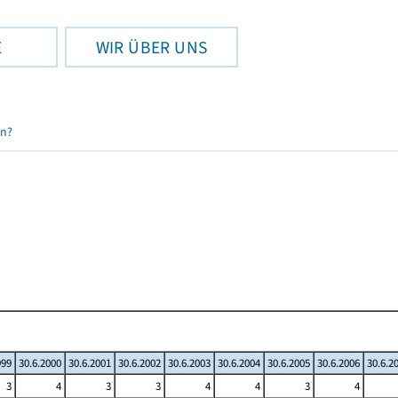
E
WIR ÜBER UNS
en?
999
30.6.2000
30.6.2001
30.6.2002
30.6.2003
30.6.2004
30.6.2005
30.6.2006
30.6.2
3
4
3
3
4
4
3
4