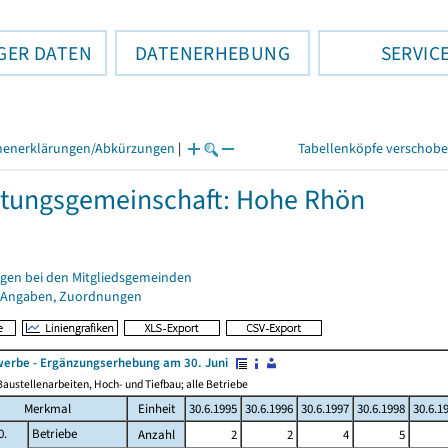
GER DATEN
DATENERHEBUNG
SERVIC
henerklärungen/Abkürzungen
|
Tabellenköpfe verschob
tungsgemeinschaft: Hohe Rhön
gen bei den Mitgliedsgemeinden
 Angaben, Zuordnungen
erbe - Ergänzungserhebung am 30. Juni
austellenarbeiten, Hoch- und Tiefbau; alle Betriebe
Merkmal
Einheit
30.6.1995
30.6.1996
30.6.1997
30.6.1998
30.6.1
0.
Betriebe
Anzahl
2
2
4
5