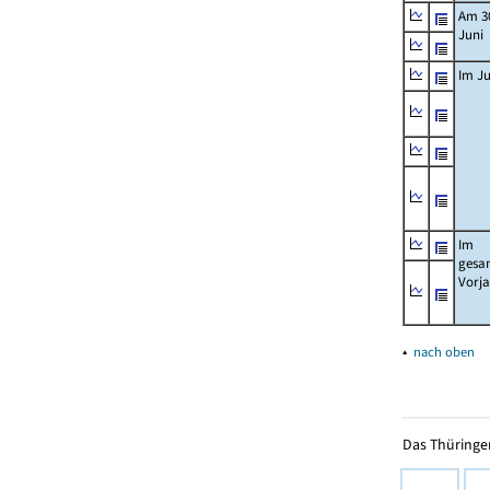
Am 3
Juni
Im Ju
Im
gesa
Vorj
▴
nach oben
Das Thüringer