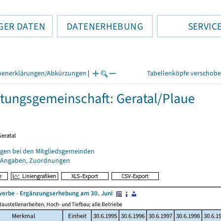
GER DATEN
DATENERHEBUNG
SERVIC
henerklärungen/Abkürzungen
|
Tabellenköpfe verschob
tungsgemeinschaft: Geratal/Plaue
Geratal
gen bei den Mitgliedsgemeinden
 Angaben, Zuordnungen
erbe - Ergänzungserhebung am 30. Juni
austellenarbeiten, Hoch- und Tiefbau; alle Betriebe
Merkmal
Einheit
30.6.1995
30.6.1996
30.6.1997
30.6.1998
30.6.1