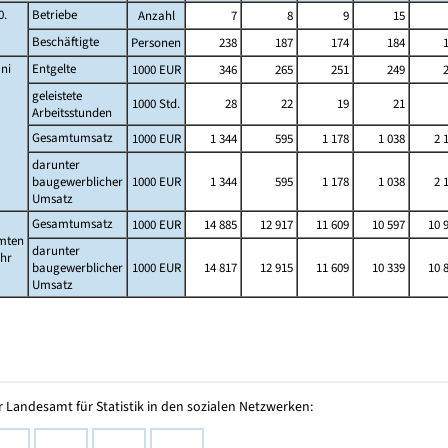
0.
Betriebe
Anzahl
7
8
9
15
Beschäftigte
Personen
238
187
174
184
ni
Entgelte
1000 EUR
346
265
251
249
geleistete
1000 Std.
28
22
19
21
Arbeitsstunden
Gesamtumsatz
1000 EUR
1 344
595
1 178
1 038
2 
darunter
baugewerblicher
1000 EUR
1 344
595
1 178
1 038
2 
Umsatz
Gesamtumsatz
1000 EUR
14 885
12 917
11 609
10 597
10 
mten
darunter
ahr
baugewerblicher
1000 EUR
14 817
12 915
11 609
10 339
10 
Umsatz
 Landesamt für Statistik in den sozialen Netzwerken: