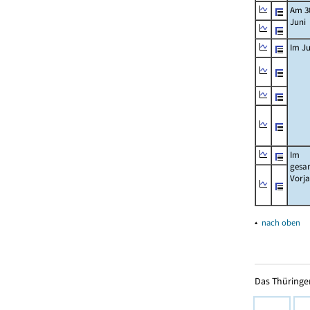
Am 3
Juni
Im Ju
Im
gesa
Vorj
▴
nach oben
Das Thüringer