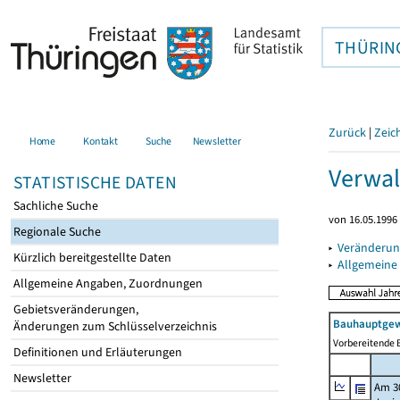
THÜRIN
Zurück
|
Zeic
Home
Kontakt
Suche
Newsletter
Verwal
STATISTISCHE DATEN
Sachliche Suche
von 16.05.1996 
Regionale Suche
▸
Veränderun
Kürzlich bereitgestellte Daten
▸
Allgemeine
Allgemeine Angaben, Zuordnungen
Gebietsveränderungen,
Bauhauptgew
Änderungen zum Schlüsselverzeichnis
Vorbereitende B
Definitionen und Erläuterungen
Newsletter
Am 3