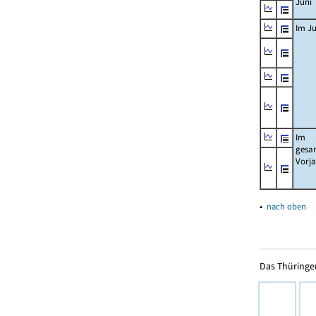
Juni
Im Ju
Im
gesa
Vorj
▴
nach oben
Das Thüringer