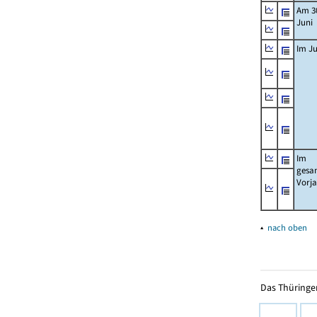
Am 3
Juni
Im Ju
Im
gesa
Vorj
▴
nach oben
Das Thüringer