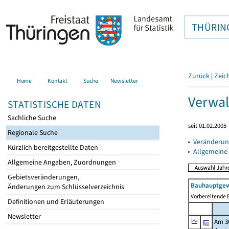
THÜRIN
Zurück
|
Zeic
Home
Kontakt
Suche
Newsletter
Verwal
STATISTISCHE DATEN
Sachliche Suche
seit 01.02.2005
Regionale Suche
▸
Veränderun
Kürzlich bereitgestellte Daten
▸
Allgemeine
Allgemeine Angaben, Zuordnungen
Gebietsveränderungen,
Bauhauptgew
Änderungen zum Schlüsselverzeichnis
Vorbereitende B
Definitionen und Erläuterungen
Newsletter
Am 3