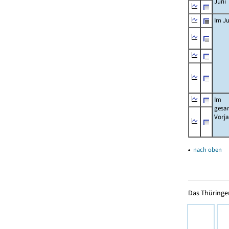
Juni
Im Ju
Im
gesa
Vorj
▴
nach oben
Das Thüringer