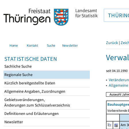
THÜRIN
Zurück
|
Zeic
Home
Kontakt
Suche
Newsletter
Verwal
STATISTISCHE DATEN
Sachliche Suche
seit 04.10.1990
Regionale Suche
▸
Veränderun
Kürzlich bereitgestellte Daten
▸
Allgemeine
Allgemeine Angaben, Zuordnungen
Gebietsveränderungen,
Bauhauptgew
Änderungen zum Schlüsselverzeichnis
Vorbereitende B
Definitionen und Erläuterungen
Newsletter
Am 3