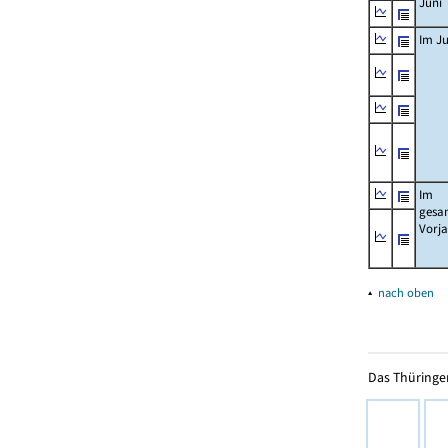
Juni
Im Ju
Im
gesa
Vorj
▴
nach oben
Das Thüringer