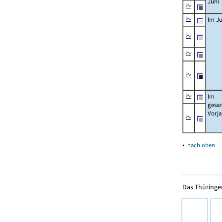
Juni
Im Ju
Im
gesa
Vorj
▴
nach oben
Das Thüringer