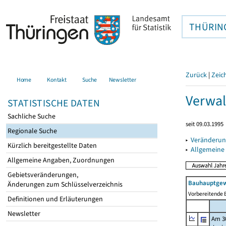
THÜRIN
Zurück
|
Zeic
Home
Kontakt
Suche
Newsletter
Verwal
STATISTISCHE DATEN
Sachliche Suche
seit 09.03.1995
Regionale Suche
▸
Veränderun
Kürzlich bereitgestellte Daten
▸
Allgemeine
Allgemeine Angaben, Zuordnungen
Gebietsveränderungen,
Bauhauptgew
Änderungen zum Schlüsselverzeichnis
Vorbereitende B
Definitionen und Erläuterungen
Newsletter
Am 3