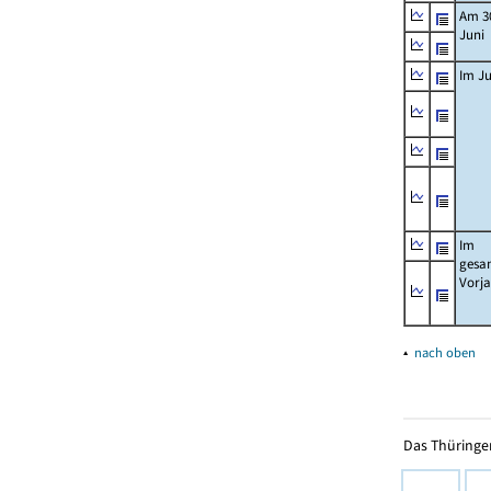
Am 3
Juni
Im Ju
Im
gesa
Vorj
▴
nach oben
Das Thüringer