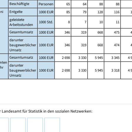
Beschäftigte
Personen
65
64
88
88
ni
Entgelte
1000 EUR
85
79
128
116
geleistete
1000 Std.
8
7
10
11
Arbeitsstunden
Gesamtumsatz
1000 EUR
346
319
668
475
darunter
baugewerblicher
1000 EUR
346
319
668
474
Umsatz
Gesamtumsatz
1000 EUR
2 698
3 330
5 945
3 345
4 
mten
darunter
ahr
baugewerblicher
1000 EUR
2 698
3 330
5 945
3 318
4 
Umsatz
 Landesamt für Statistik in den sozialen Netzwerken: