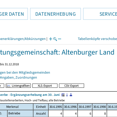
GER DATEN
DATENERHEBUNG
SERVIC
henerklärungen/Abkürzungen
|
Tabellenköpfe verschob
tungsgemeinschaft: Altenburger Land
bis 31.12.2018
gen bei den Mitgliedsgemeinden
 Angaben, Zuordnungen
erbe - Ergänzungserhebung am 30. Juni
austellenarbeiten, Hoch- und Tiefbau; alle Betriebe
Merkmal
Einheit
30.6.1995
30.6.1996
30.6.1997
30.6.1998
30.6.1
0.
Betriebe
Anzahl
4
4
6
8