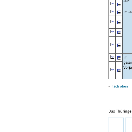
Juni
Im Ju
Im
gesa
Vorj
▴
nach oben
Das Thüringer