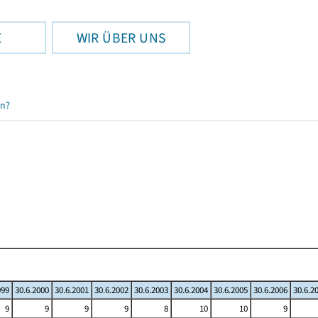
E
WIR ÜBER UNS
en?
999
30.6.2000
30.6.2001
30.6.2002
30.6.2003
30.6.2004
30.6.2005
30.6.2006
30.6.2
9
9
9
9
8
10
10
9