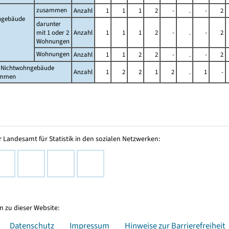
zusammen
Anzahl
1
1
1
2
-
.
-
2
gebäude
darunter
mit 1 oder 2
Anzahl
1
1
1
2
-
.
-
2
Wohnungen
Wohnungen
Anzahl
1
1
2
2
-
.
-
2
 Nichtwohngebäude
Anzahl
1
2
2
1
2
.
1
-
ammen
 Landesamt für Statistik in den sozialen Netzwerken:
 zu dieser Website:
Datenschutz
Impressum
Hinweise zur Barrierefreiheit