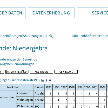
GER DATEN
DATENERHEBUNG
SERVIC
henerklärungen/Abkürzungen
|
Tabellenköpfe verschob
de: Niedergebra
änderungen der Gemeinde
 Angaben, Zuordnungen
ungen - Jahresdaten ab 1995
Merkmal
Einheit
1995
1996
1997
1998
1999
2000
2001
2002
insgesamt
Anzahl
3
6
5
5
4
2
4
4
maßnahmen
Wohnungen
Anzahl
1
1
2
3
-
.
-
4
Wohnfläche
100 m²
1
3
2
2
0
.
0
3