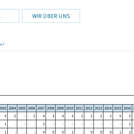
E
WIR ÜBER UNS
en?
2003
2004
2005
2006
2007
2008
2009
2010
2011
2012
2013
2014
2015
2016
5
2
-
2
4
3
4
3
2
2
2
2
5
5
1
.
-
.
3
-
-
-
-
-
-
-
-
1
1
.
-
.
4
0
0
1
-
0
0
0
1
2