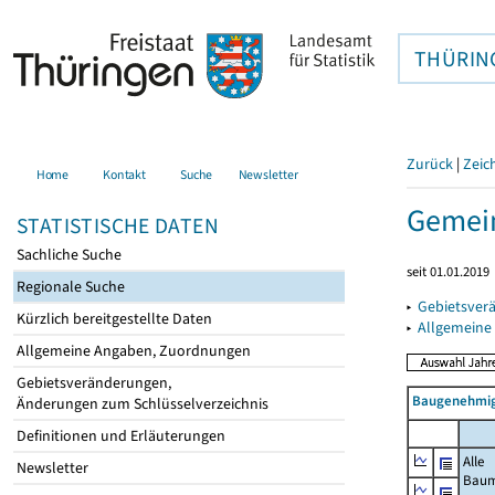
THÜRIN
Zurück
|
Zeic
Home
Kontakt
Suche
Newsletter
Gemein
STATISTISCHE DATEN
Sachliche Suche
seit 01.01.2019
Regionale Suche
▸
Gebietsver
Kürzlich bereitgestellte Daten
▸
Allgemeine
Allgemeine Angaben, Zuordnungen
Gebietsveränderungen,
Baugenehmig
Änderungen zum Schlüsselverzeichnis
Definitionen und Erläuterungen
Alle
Newsletter
Bau