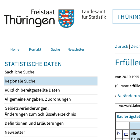
THÜRIN
Zurück
|
Zeic
Home
Kontakt
Suche
Newsletter
Erfüll
STATISTISCHE DATEN
Sachliche Suche
von 20.10.1995 
Regionale Suche
(Summe erfüll
Kürzlich bereitgestellte Daten
▸
Veränderun
Allgemeine Angaben, Zuordnungen
Gebietsveränderungen,
Änderungen zum Schlüsselverzeichnis
Baufertigste
Definitionen und Erläuterungen
Newsletter
Alle
Bau