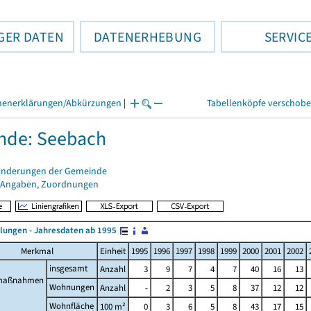
GER DATEN
DATENERHEBUNG
SERVIC
henerklärungen/Abkürzungen
|
Tabellenköpfe verschob
nde: Seebach
änderungen der Gemeinde
 Angaben, Zuordnungen
llungen - Jahresdaten ab 1995
Merkmal
Einheit
1995
1996
1997
1998
1999
2000
2001
2002
insgesamt
Anzahl
3
9
7
4
7
40
16
13
maßnahmen
Wohnungen
Anzahl
-
2
3
5
8
37
12
12
Wohnfläche
100 m²
0
3
6
5
8
43
17
15