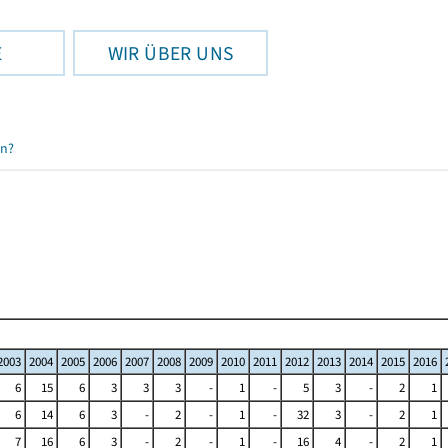
E
WIR ÜBER UNS
en?
2003
2004
2005
2006
2007
2008
2009
2010
2011
2012
2013
2014
2015
2016
6
15
6
3
3
3
-
1
-
5
3
-
2
1
6
14
6
3
-
2
-
1
-
32
3
-
2
1
7
16
6
3
-
2
-
1
-
16
4
-
2
1