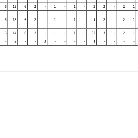
6
13
6
2
-
1
-
1
-
2
2
-
2
1
6
13
6
2
-
1
-
1
-
1
2
-
2
1
6
14
6
2
-
1
-
1
-
32
3
-
2
1
-
2
-
-
3
-
-
-
-
1
-
-
-
-