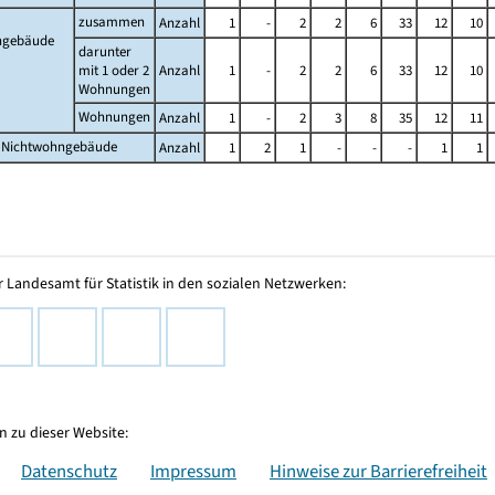
zusammen
Anzahl
1
-
2
2
6
33
12
10
gebäude
darunter
mit 1 oder 2
Anzahl
1
-
2
2
6
33
12
10
Wohnungen
Wohnungen
Anzahl
1
-
2
3
8
35
12
11
 Nichtwohngebäude
Anzahl
1
2
1
-
-
-
1
1
 Landesamt für Statistik in den sozialen Netzwerken:
 zu dieser Website:
Datenschutz
Impressum
Hinweise zur Barrierefreiheit