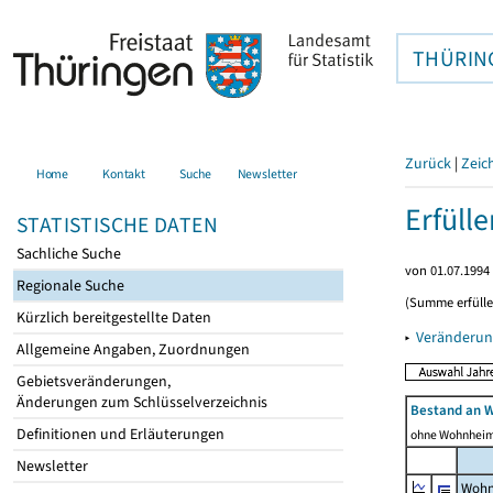
THÜRIN
Zurück
|
Zeic
Home
Kontakt
Suche
Newsletter
Erfüll
STATISTISCHE DATEN
Sachliche Suche
von 01.07.1994 
Regionale Suche
(Summe erfüll
Kürzlich bereitgestellte Daten
▸
Veränderun
Allgemeine Angaben, Zuordnungen
Gebietsveränderungen,
Änderungen zum Schlüsselverzeichnis
Bestand an 
Definitionen und Erläuterungen
ohne Wohnhei
Newsletter
Wohn