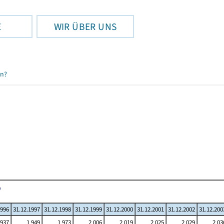
E
WIR ÜBER UNS
en?
1996
31.12.1997
31.12.1998
31.12.1999
31.12.2000
31.12.2001
31.12.2002
31.12.200
 937
1 949
1 973
2 006
2 019
2 025
2 029
2 03