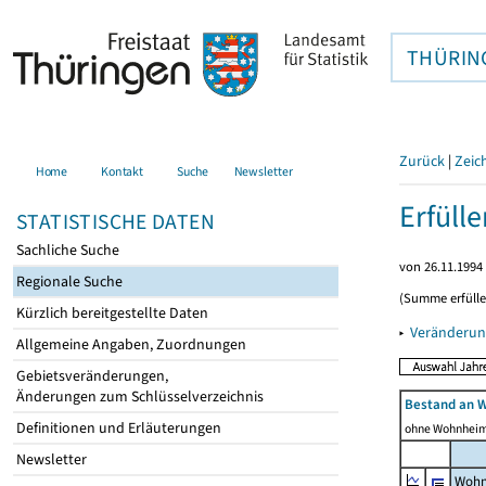
THÜRIN
Zurück
|
Zeic
Home
Kontakt
Suche
Newsletter
Erfüll
STATISTISCHE DATEN
Sachliche Suche
von 26.11.1994 
Regionale Suche
(Summe erfüll
Kürzlich bereitgestellte Daten
▸
Veränderun
Allgemeine Angaben, Zuordnungen
Gebietsveränderungen,
Änderungen zum Schlüsselverzeichnis
Bestand an 
Definitionen und Erläuterungen
ohne Wohnhei
Newsletter
Wohn