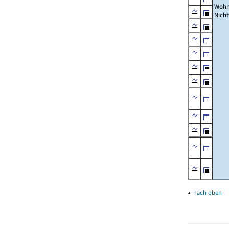
Wohn
Nich
▴
nach oben