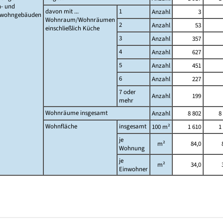
- und
davon mit ...
1
Anzahl
3
twohngebäuden
Wohnraum/Wohnräumen
2
Anzahl
53
einschließlich Küche
3
Anzahl
357
4
Anzahl
627
5
Anzahl
451
6
Anzahl
227
7 oder
Anzahl
199
mehr
Wohnräume insgesamt
Anzahl
8 802
8
Wohnfläche
insgesamt
100 m²
1 610
1
je
m²
84,0
Wohnung
je
m²
34,0
Einwohner