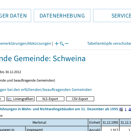
GER DATEN
DATENERHEBUNG
SERVIC
henerklärungen/Abkürzungen
|
Tabellenköpfe verschob
ende Gemeinde: Schweina
bis 30.12.2012
ende und beauftragende Gemeinden)
gen bei den erfüllenden/beauftragenden Gemeinden
Wohnungen in Wohn- und Nichtwohngebäuden am 31. Dezember ab 1995
me
Merkmal
Einheit
31.12.1995
31.12.
ungen in
insgesamt
Anzahl
1 917
1